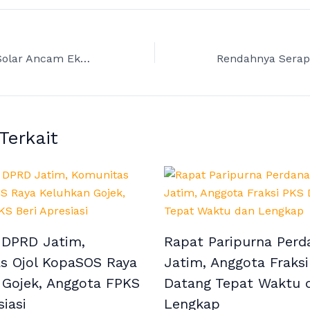
Kelangkaan Bio Solar Ancam Ekonomi Rakyat, Puguh DPRD Jatim Minta Pemerintah Segera Beri Kepastian
 Terkait
 DPRD Jatim,
Rapat Paripurna Per
s Ojol KopaSOS Raya
Jatim, Anggota Fraks
 Gojek, Anggota FPKS
Datang Tepat Waktu 
siasi
Lengkap