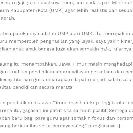
 besaran gaji guru sebaiknya mengacu pada Upah Minimum
m Kabupaten/Kota (UMK) agar lebih realistis dan sesuai 
aerah.
pabila patokannya adalah UMP atau UMK. Itu merupakan 
guru memperoleh penghasilan yang layak, saya yakin kine
ikan anak-anak bangsa juga akan semakin baik,” ujarnya.
 Malang itu menambahkan, Jawa Timur masih menghadapi
gan kualitas pendidikan antara wilayah perkotaan dan pe
 kesejahteraan guru diharapkan dapat menjadi salah satu
itas pendidikan secara merata.
itas pendidikan di Jawa Timur masih cukup tinggi antara
rena itu, gagasan ini patut kita sambut positif. Semoga da
apan baru bagi para guru agar semakin fokus dan bers
yang berkualitas serta berdaya saing,” pungkasnya.{}