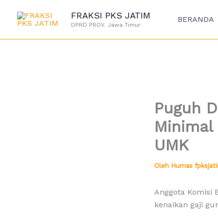
Lewati
FRAKSI PKS JATIM
ke
BERANDA
DPRD PROV. Jawa Timur
konten
Puguh D
Minimal
UMK
Oleh
Humas fpksja
Anggota Komisi 
kenaikan gaji gu