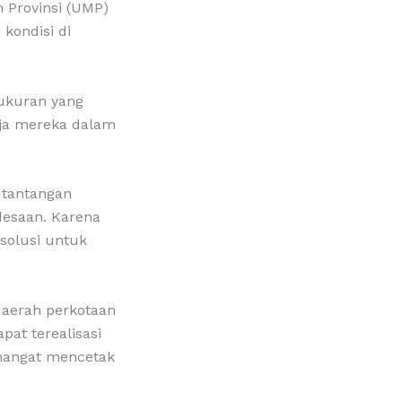
 Provinsi (UMP)
kondisi di
ukuran yang
rja mereka dalam
 tantangan
desaan. Karena
 solusi untuk
 daerah perkotaan
pat terealisasi
emangat mencetak