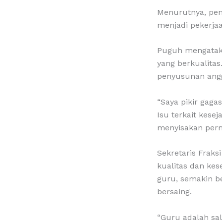
Menurutnya, pen
menjadi pekerja
Puguh mengatak
yang berkualitas
penyusunan angg
“Saya pikir gaga
Isu terkait kese
menyisakan perm
Sekretaris Fraks
kualitas dan kes
guru, semakin b
bersaing.
“Guru adalah sa