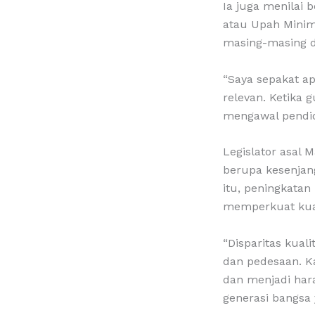
Ia juga menilai
atau Upah Minimu
masing-masing d
“Saya sepakat a
relevan. Ketika 
mengawal pendid
Legislator asal
berupa kesenjan
itu, peningkatan
memperkuat kual
“Disparitas kual
dan pedesaan. Ka
dan menjadi har
generasi bangsa 