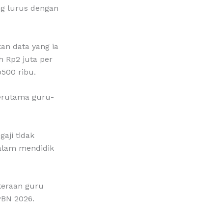
g lurus dengan
an data yang ia
h Rp2 juta per
500 ribu.
terutama guru-
aji tidak
dalam mendidik
teraan guru
PBN 2026.