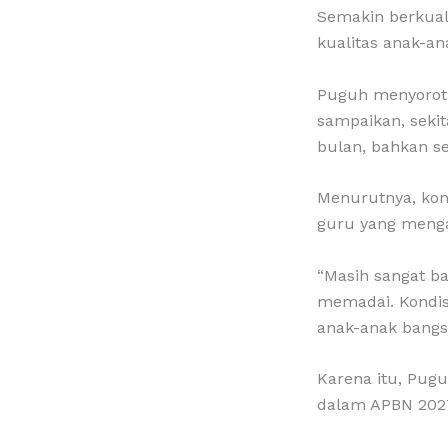
Semakin berkual
kualitas anak-an
Puguh menyoroti
sampaikan, sekit
bulan, bahkan s
Menurutnya, kon
guru yang menga
“Masih sangat ba
memadai. Kondis
anak-anak bangsa
Karena itu, Pug
dalam APBN 2027