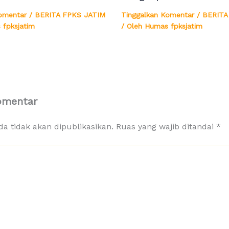
omentar
/
BERITA FPKS JATIM
Tinggalkan Komentar
/
BERITA
 fpksjatim
/ Oleh
Humas fpksjatim
omentar
a tidak akan dipublikasikan.
Ruas yang wajib ditandai
*