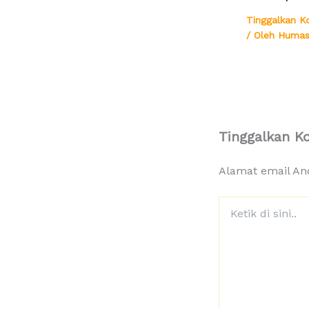
Tinggalkan K
/ Oleh
Humas
Tinggalkan K
Alamat email And
Ketik
di
sini..