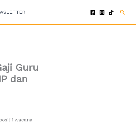
Cari
WSLETTER
aji Guru
MP dan
ositif wacana