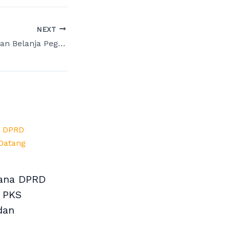
NEXT
Rendahnya Serapan Belanja Pegawai dan Infrastruktur Jadi Sorotan, FPKS DPRD Jatim Minta Evaluasi Menyeluruh
dana DPRD
i PKS
dan