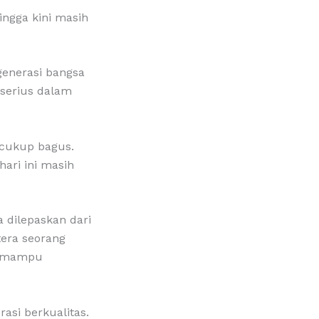
ngga kini masih
enerasi bangsa
 serius dalam
 cukup bagus.
ari ini masih
a dilepaskan dari
tera seorang
an mampu
asi berkualitas.