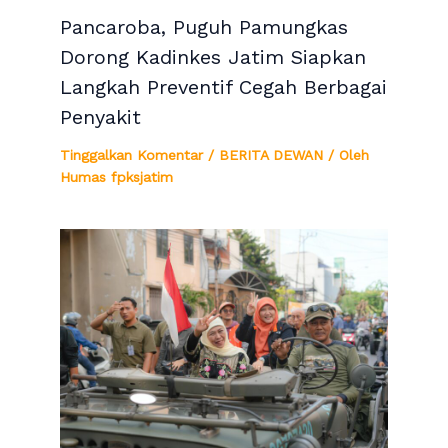
Pancaroba, Puguh Pamungkas
Dorong Kadinkes Jatim Siapkan
Langkah Preventif Cegah Berbagai
Penyakit
Tinggalkan Komentar
/
BERITA DEWAN
/ Oleh
Humas fpksjatim