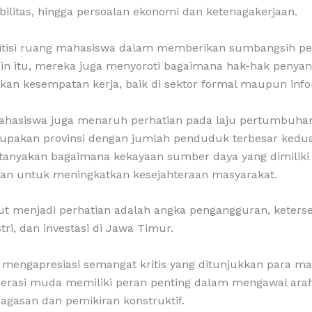
ilitas, hingga persoalan ekonomi dan ketenagakerjaan.
itisi ruang mahasiswa dalam memberikan sumbangsih pe
in itu, mereka juga menyoroti bagaimana hak-hak penyand
an kesempatan kerja, baik di sektor formal maupun infor
mahasiswa juga menaruh perhatian pada laju pertumbuh
upakan provinsi dengan jumlah penduduk terbesar kedua 
anyakan bagaimana kekayaan sumber daya yang dimiliki
kan untuk meningkatkan kesejahteraan masyarakat.
rut menjadi perhatian adalah angka pengangguran, keters
stri, dan investasi di Jawa Timur.
engapresiasi semangat kritis yang ditunjukkan para ma
nerasi muda memiliki peran penting dalam mengawal ar
agasan dan pemikiran konstruktif.