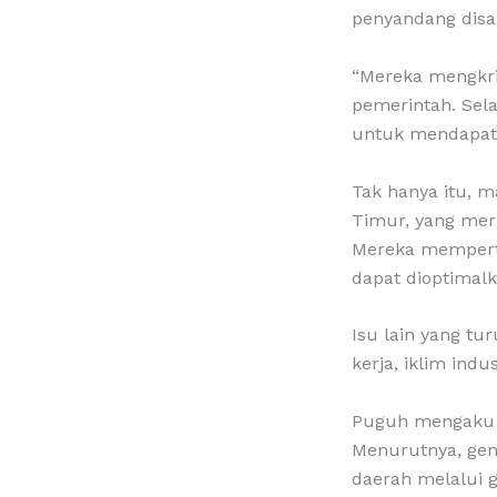
penyandang disab
“Mereka mengkr
pemerintah. Sela
untuk mendapatk
Tak hanya itu, 
Timur, yang mer
Mereka mempert
dapat dioptimal
Isu lain yang tu
kerja, iklim indu
Puguh mengaku m
Menurutnya, ge
daerah melalui g