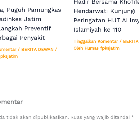
Hadir Bersama Khofifa
a, Puguh Pamungkas
Hendarwati Kunjungi
adinkes Jatim
Peringatan HUT Al Irs
Langkah Preventif
Islamiyah ke 110
rbagai Penyakit
Tinggalkan Komentar
/
BERITA
Oleh
Humas fpksjatim
omentar
/
BERITA DEWAN
/
pksjatim
omentar
a tidak akan dipublikasikan.
Ruas yang wajib ditandai
*