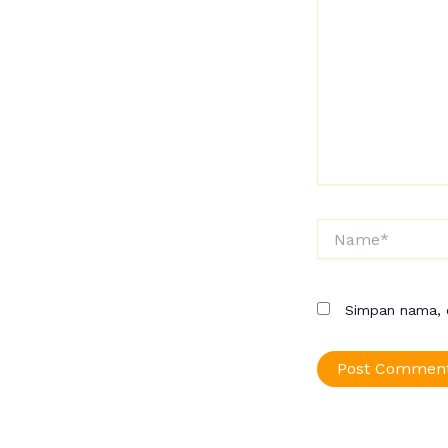
sini..
Name*
Simpan nama, e