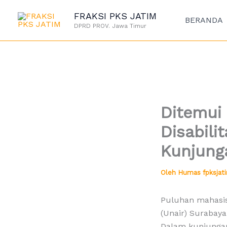
Lewati
FRAKSI PKS JATIM
ke
BERANDA
DPRD PROV. Jawa Timur
konten
Ditemui 
Disabili
Kunjung
Oleh
Humas fpksja
Puluhan mahasisw
(Unair) Surabay
Dalam kunjungan