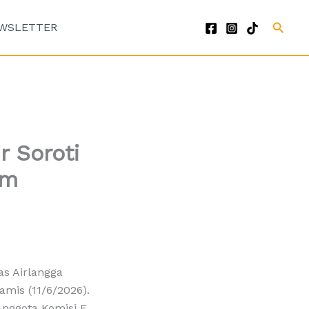
Cari
WSLETTER
r Soroti
am
as Airlangga
mis (11/6/2026).
Anggota Komisi E