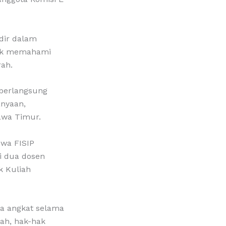
dir dalam
tuk memahami
ah.
 berlangsung
nyaan,
awa Timur.
swa FISIP
i dua dosen
k Kuliah
ka angkat selama
ah, hak-hak