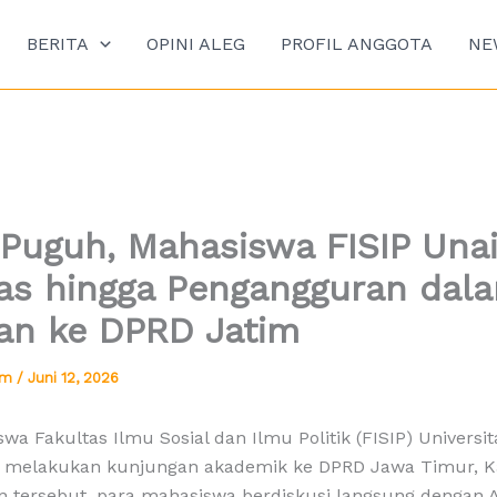
BERITA
OPINI ALEG
PROFIL ANGGOTA
NE
Puguh, Mahasiswa FISIP Unai
tas hingga Pengangguran dal
an ke DPRD Jatim
tim
/
Juni 12, 2026
a Fakultas Ilmu Sosial dan Ilmu Politik (FISIP) Universit
a melakukan kunjungan akademik ke DPRD Jawa Timur, Ka
 tersebut, para mahasiswa berdiskusi langsung dengan 