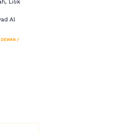
h, Lilik
yad Al
 DEWAN
/