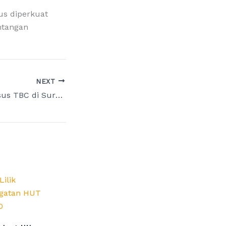
us diperkuat
antangan
NEXT
Temuan 4.191 Kasus TBC di Surabaya, Lilik Hendarwati Ajak Warga Tidak Panik, Perkuat Deteksi Dini dan Edukasi