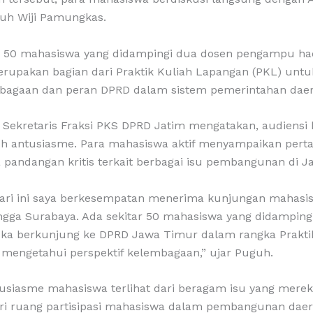
uh Wiji Pamungkas.
r 50 mahasiswa yang didampingi dua dosen pengampu ha
erupakan bagian dari Praktik Kuliah Lapangan (PKL) un
mbagaan dan peran DPRD dalam sistem pemerintahan daer
 Sekretaris Fraksi PKS DPRD Jatim mengatakan, audiensi
h antusiasme. Para mahasiswa aktif menyampaikan perta
 pandangan kritis terkait berbagai isu pembangunan di J
hari ini saya berkesempatan menerima kunjungan mahasi
angga Surabaya. Ada sekitar 50 mahasiswa yang didamping
a berkunjung ke DPRD Jawa Timur dalam rangka Prakti
mengetahui perspektif kelembagaan,” ujar Puguh.
usiasme mahasiswa terlihat dari beragam isu yang mere
dari ruang partisipasi mahasiswa dalam pembangunan daer