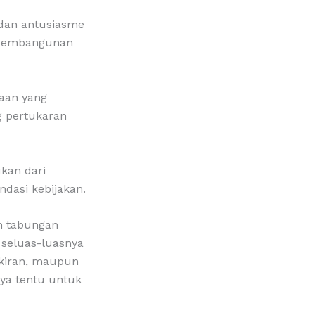
 dan antusiasme
 pembangunan
aan yang
g pertukaran
kan dari
dasi kebijakan.
h tabungan
seluas-luasnya
kiran, maupun
nya tentu untuk