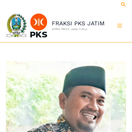
Cari
Lewati
ke
konten
FRAKSI PKS JATIM
DPRD PROV. Jawa Timur