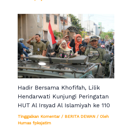
Hadir Bersama Khofifah, Lilik
Hendarwati Kunjungi Peringatan
HUT Al Irsyad Al Islamiyah ke 110
Tinggalkan Komentar
/
BERITA DEWAN
/ Oleh
Humas fpksjatim