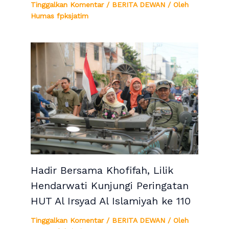
Tinggalkan Komentar
/
BERITA DEWAN
/ Oleh
Humas fpksjatim
Hadir Bersama Khofifah, Lilik
Hendarwati Kunjungi Peringatan
HUT Al Irsyad Al Islamiyah ke 110
Tinggalkan Komentar
/
BERITA DEWAN
/ Oleh