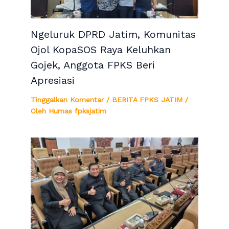
Ngeluruk DPRD Jatim, Komunitas
Ojol KopaSOS Raya Keluhkan
Gojek, Anggota FPKS Beri
Apresiasi
Tinggalkan Komentar
/
BERITA FPKS JATIM
/
Oleh
Humas fpksjatim