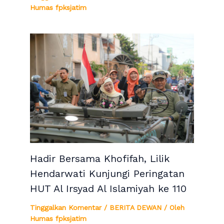
Humas fpksjatim
Hadir Bersama Khofifah, Lilik
Hendarwati Kunjungi Peringatan
HUT Al Irsyad Al Islamiyah ke 110
Tinggalkan Komentar
/
BERITA DEWAN
/ Oleh
Humas fpksjatim