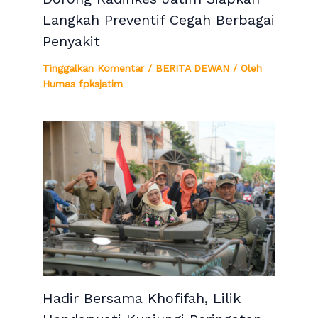
Langkah Preventif Cegah Berbagai
Penyakit
Tinggalkan Komentar
/
BERITA DEWAN
/ Oleh
Humas fpksjatim
Hadir Bersama Khofifah, Lilik