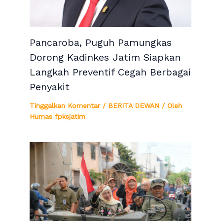
Pancaroba, Puguh Pamungkas
Dorong Kadinkes Jatim Siapkan
Langkah Preventif Cegah Berbagai
Penyakit
Tinggalkan Komentar
/
BERITA DEWAN
/ Oleh
Humas fpksjatim