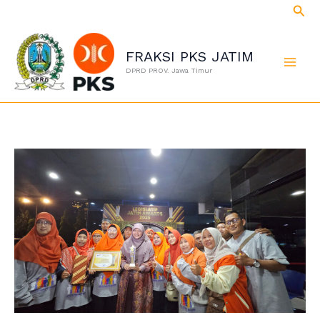
Cari
Lewati
ke
konten
FRAKSI PKS JATIM
DPRD PROV. Jawa Timur