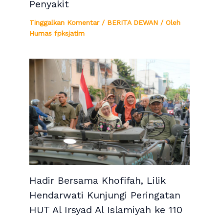
Penyakit
Tinggalkan Komentar
/
BERITA DEWAN
/ Oleh
Humas fpksjatim
Hadir Bersama Khofifah, Lilik
Hendarwati Kunjungi Peringatan
HUT Al Irsyad Al Islamiyah ke 110