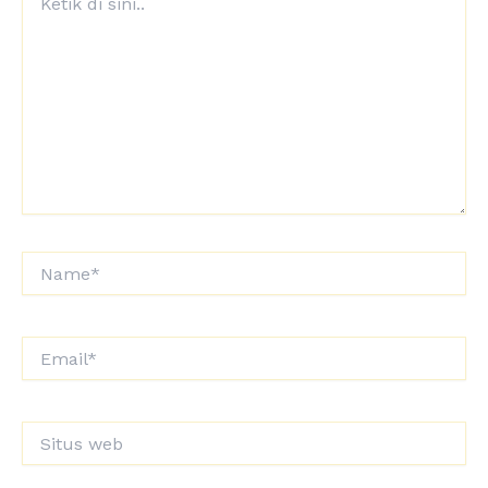
di
sini..
Name*
Email*
Situs
web