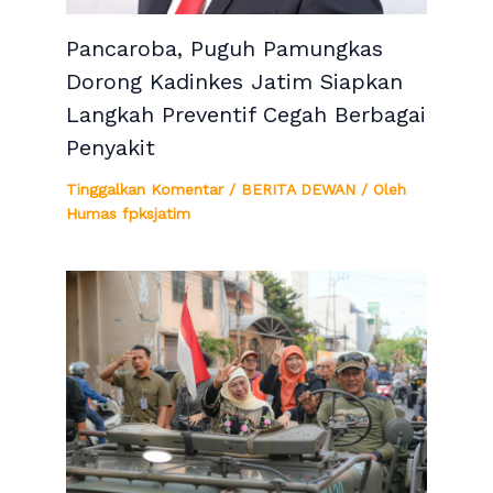
Pancaroba, Puguh Pamungkas
Dorong Kadinkes Jatim Siapkan
Langkah Preventif Cegah Berbagai
Penyakit
Tinggalkan Komentar
/
BERITA DEWAN
/ Oleh
Humas fpksjatim