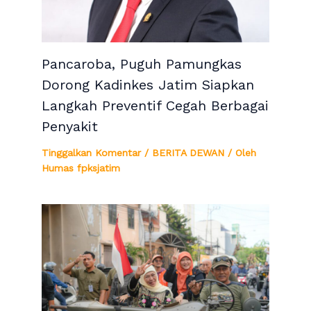
Pancaroba, Puguh Pamungkas
Dorong Kadinkes Jatim Siapkan
Langkah Preventif Cegah Berbagai
Penyakit
Tinggalkan Komentar
/
BERITA DEWAN
/ Oleh
Humas fpksjatim