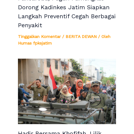
Dorong Kadinkes Jatim Siapkan
Langkah Preventif Cegah Berbagai
Penyakit
Tinggalkan Komentar
/
BERITA DEWAN
/ Oleh
Humas fpksjatim
Hadir Bersama Khofifah, Lilik