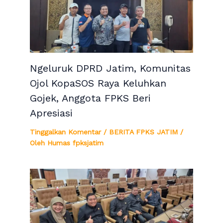
Ngeluruk DPRD Jatim, Komunitas
Ojol KopaSOS Raya Keluhkan
Gojek, Anggota FPKS Beri
Apresiasi
Tinggalkan Komentar
/
BERITA FPKS JATIM
/
Oleh
Humas fpksjatim