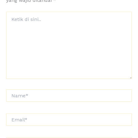
yang wajib ditandai
*
Ketik
di
sini..
Name*
Email*