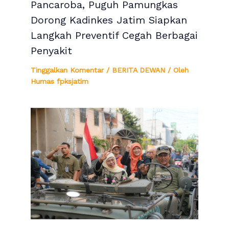
Pancaroba, Puguh Pamungkas
Dorong Kadinkes Jatim Siapkan
Langkah Preventif Cegah Berbagai
Penyakit
Tinggalkan Komentar
/
BERITA DEWAN
/ Oleh
Humas fpksjatim