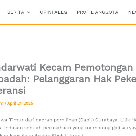
BERITA
OPINI ALEG
PROFIL ANGGOTA
NE
endarwati Kecam Pemotongan 
badah: Pelanggaran Hak Peke
eransi
tim
/
April 21, 2025
a Timur dari daerah pemilihan (Dapil) Surabaya, Lilik H
 tindakan sebuah perusahaan yang memotong gaji karya
kan kewajiban ibadah Sholat Jumat.