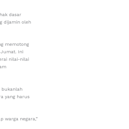
hak dasar
g dijamin oleh
ang memotong
Jumat. Ini
i nilai-nilai
lam
h bukanlah
ra yang harus
ap warga negara,”