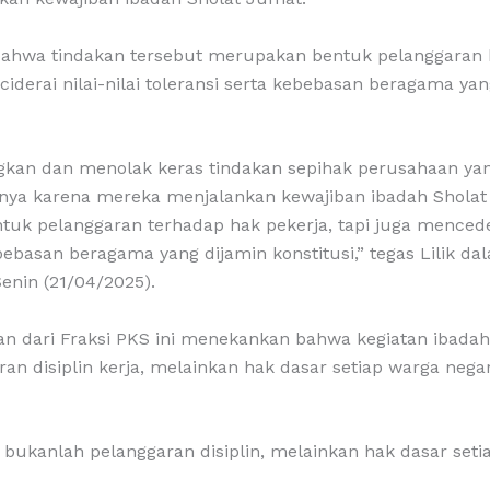
ahwa tindakan tersebut merupakan bentuk pelanggaran 
iderai nilai-nilai toleransi serta kebebasan beragama yan
kan dan menolak keras tindakan sepihak perusahaan y
anya karena mereka menjalankan kewajiban ibadah Sholat 
uk pelanggaran terhadap hak pekerja, tapi juga mencedera
bebasan beragama yang dijamin konstitusi,” tegas Lilik da
enin (21/04/2025).
uan dari Fraksi PKS ini menekankan bahwa kegiatan ibada
an disiplin kerja, melainkan hak dasar setiap warga nega
 bukanlah pelanggaran disiplin, melainkan hak dasar seti