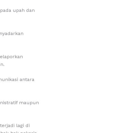
s pada upah dan
enyadarkan
melaporkan
n.
munikasi antara
nistratif maupun
erjadi lagi di