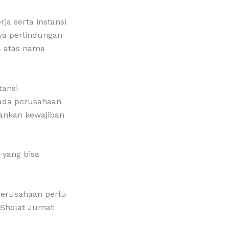
a serta instansi
ya perlindungan
a atas nama
tansi
 ada perusahaan
ankan kewajiban
 yang bisa
 perusahaan perlu
 Sholat Jumat