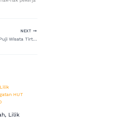
hak-hak pekerja
NEXT
Khusnul Khuluk Puji Wisata Tirtosari: Dukung Jadi Desa Percontohan di Lumajang
h, Lilik