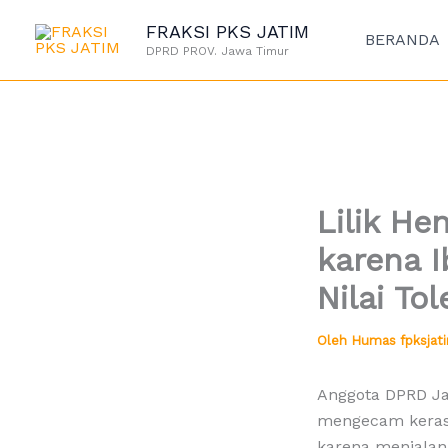
Lewati
FRAKSI PKS JATIM
ke
BERANDA
DPRD PROV. Jawa Timur
konten
Lilik H
karena I
Nilai Tol
Oleh
Humas fpksja
Anggota DPRD Jaw
mengecam keras
karena menjalan