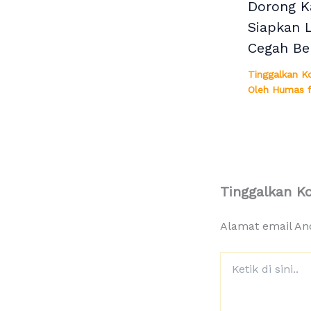
Dorong K
Siapkan 
Cegah Be
Tinggalkan K
Oleh
Humas f
Tinggalkan K
Alamat email And
Ketik
di
sini..