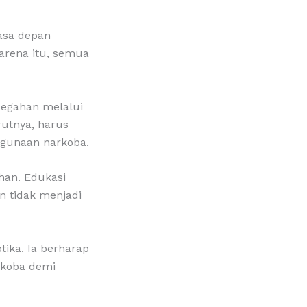
asa depan
arena itu, semua
cegahan melalui
rutnya, harus
hgunaan narkoba.
han. Edukasi
n tidak menjadi
ika. Ia berharap
rkoba demi