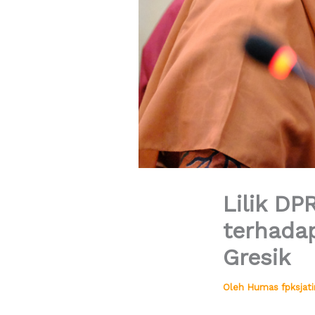
Lilik DP
terhadap
Gresik
Oleh
Humas fpksja