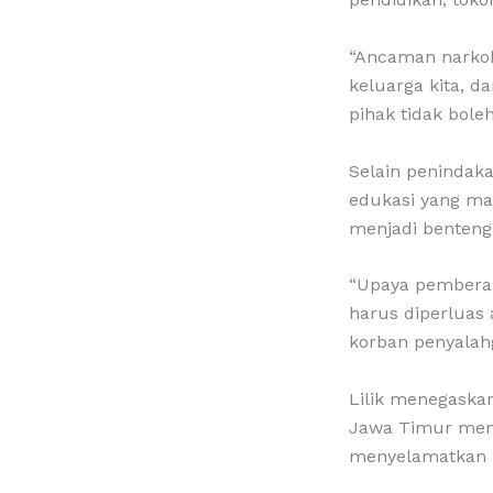
“Ancaman narkob
keluarga kita, 
pihak tidak boleh
Selain penindak
edukasi yang mas
menjadi benteng
“Upaya pemberan
harus diperluas
korban penyalahg
Lilik menegaska
Jawa Timur men
menyelamatkan 