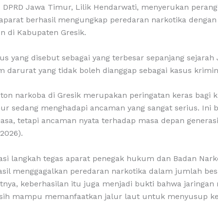
S DPRD Jawa Timur, Lilik Hendarwati, menyerukan perang 
 aparat berhasil mengungkap peredaran narkotika dengan
n di Kabupaten Gresik.
us yang disebut sebagai yang terbesar sepanjang sejarah
darurat yang tidak boleh dianggap sebagai kasus krimina
ton narkoba di Gresik merupakan peringatan keras bagi 
r sedang menghadapi ancaman yang sangat serius. Ini 
iasa, tetapi ancaman nyata terhadap masa depan generasi
/2026).
iasi langkah tegas aparat penegak hukum dan Badan Narko
asil menggagalkan peredaran narkotika dalam jumlah besa
ya, keberhasilan itu juga menjadi bukti bahwa jaringan 
asih mampu memanfaatkan jalur laut untuk menyusup ke