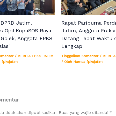
 DPRD Jatim,
Rapat Paripurna Per
s Ojol KopaSOS Raya
Jatim, Anggota Fraks
 Gojek, Anggota FPKS
Datang Tepat Waktu 
siasi
Lengkap
omentar
/
BERITA FPKS JATIM
Tinggalkan Komentar
/
BERITA
 fpksjatim
/ Oleh
Humas fpksjatim
omentar
a tidak akan dipublikasikan.
Ruas yang wajib ditandai
*