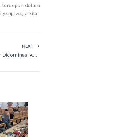
s terdepan dalam
yang wajib kita
NEXT
Pelaku Curanmor Didominasi Anak, Puguh DPRD Jatim Desak Pemprov Perkuat Ketahanan Keluarga