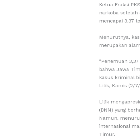
Ketua Fraksi PK
narkoba setelah
mencapai 3,37 to
Menurutnya, kas
merupakan alarm 
“Penemuan 3,37 
bahwa Jawa Timu
kasus kriminal b
Lilik, Kamis (2/7
Lilik mengapres
(BNN) yang berh
Namun, menurutn
internasional m
Timur.