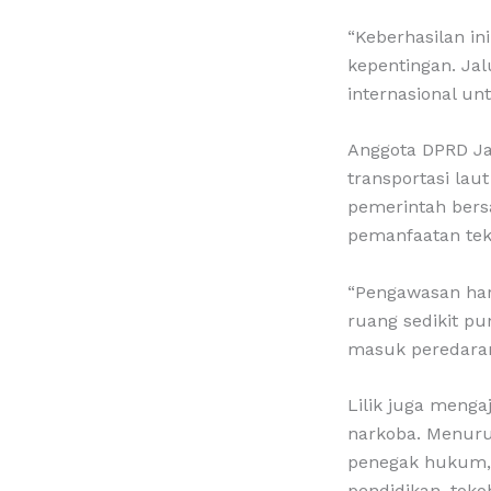
“Keberhasilan in
kepentingan. Jal
internasional u
Anggota DPRD Ja
transportasi lau
pemerintah ber
pemanfaatan tekn
“Pengawasan haru
ruang sedikit pu
masuk peredaran 
Lilik juga meng
narkoba. Menuru
penegak hukum, 
pendidikan, toko