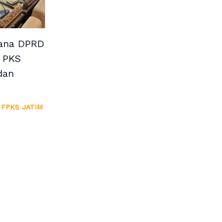
dana DPRD
i PKS
dan
 FPKS JATIM