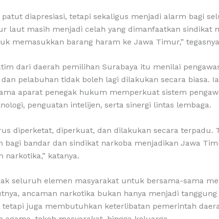
i patut diapresiasi, tetapi sekaligus menjadi alarm bagi 
ur laut masih menjadi celah yang dimanfaatkan sindikat n
ntuk memasukkan barang haram ke Jawa Timur,” tegasnya
tim dari daerah pemilihan Surabaya itu menilai pengawa
t dan pelabuhan tidak boleh lagi dilakukan secara biasa. 
sama aparat penegak hukum memperkuat sistem pengaw
ologi, penguatan intelijen, serta sinergi lintas lembaga.
s diperketat, diperkuat, dan dilakukan secara terpadu. 
n bagi bandar dan sindikat narkoba menjadikan Jawa Tim
narkotika,” katanya.
ajak seluruh elemen masyarakat untuk bersama-sama m
tnya, ancaman narkotika bukan hanya menjadi tanggung 
tetapi juga membutuhkan keterlibatan pemerintah daera
h agama, tokoh masyarakat, hingga keluarga.