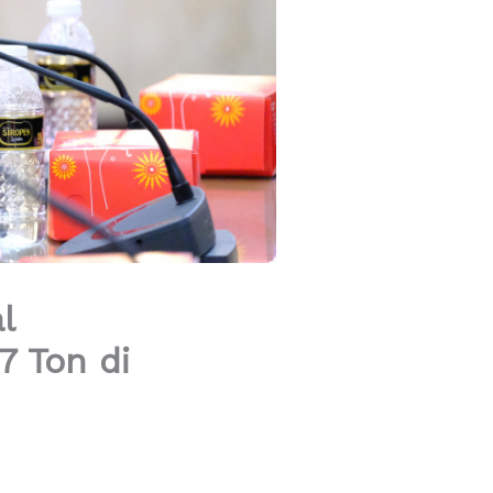
l
7 Ton di