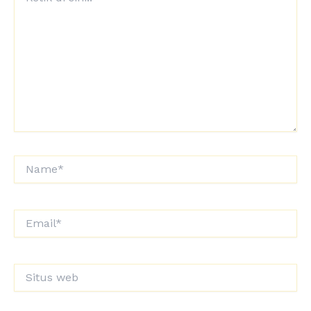
di
sini..
Name*
Email*
Situs
web