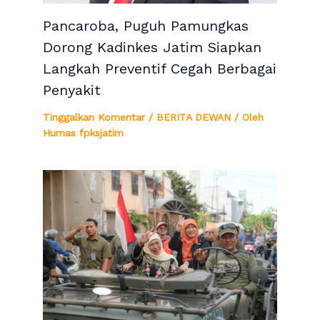
Pancaroba, Puguh Pamungkas
Dorong Kadinkes Jatim Siapkan
Langkah Preventif Cegah Berbagai
Penyakit
Tinggalkan Komentar
/
BERITA DEWAN
/ Oleh
Humas fpksjatim