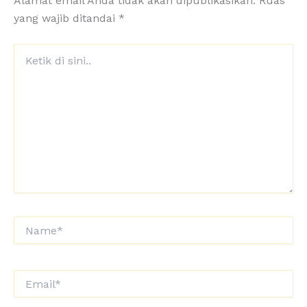
Alamat email Anda tidak akan dipublikasikan.
Ruas
yang wajib ditandai
*
Ketik
di
sini..
Name*
Email*