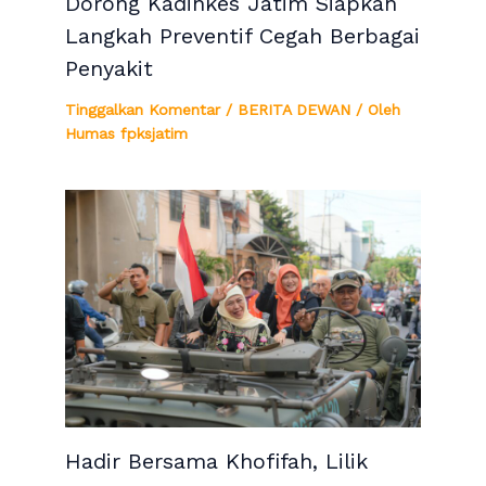
Dorong Kadinkes Jatim Siapkan
Langkah Preventif Cegah Berbagai
Penyakit
Tinggalkan Komentar
/
BERITA DEWAN
/ Oleh
Humas fpksjatim
Hadir Bersama Khofifah, Lilik