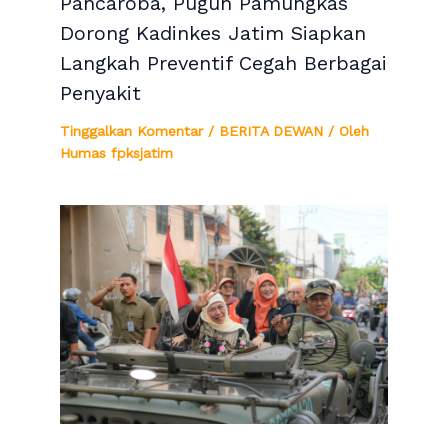
Pancaroba, Puguh Pamungkas
Dorong Kadinkes Jatim Siapkan
Langkah Preventif Cegah Berbagai
Penyakit
Tinggalkan Komentar
/
BERITA DEWAN
/ Oleh
Humas fpksjatim