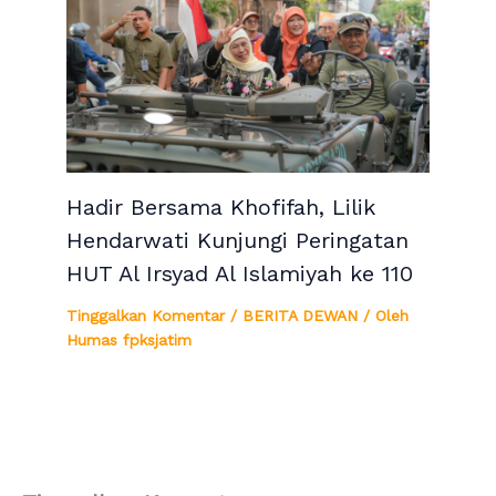
Hadir Bersama Khofifah, Lilik
Hendarwati Kunjungi Peringatan
HUT Al Irsyad Al Islamiyah ke 110
Tinggalkan Komentar
/
BERITA DEWAN
/ Oleh
Humas fpksjatim