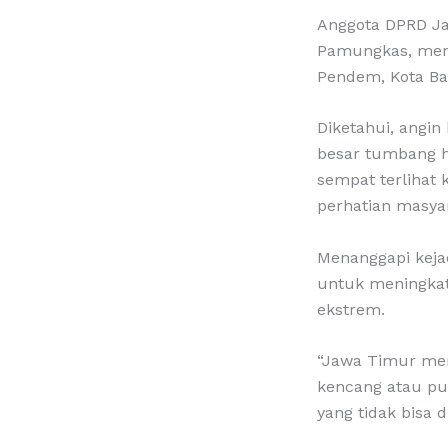
Anggota DPRD Ja
Pamungkas, men
Pendem, Kota Bat
Diketahui, angi
besar tumbang h
sempat terlihat 
perhatian masya
Menanggapi keja
untuk meningkat
ekstrem.
“Jawa Timur mem
kencang atau put
yang tidak bisa d