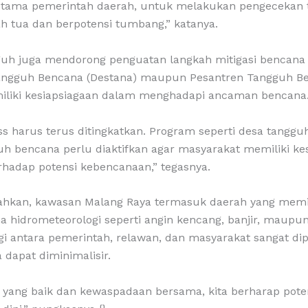
rutama pemerintah daerah, untuk melakukan pengecekan
h tua dan berpotensi tumbang,” katanya.
uguh juga mendorong penguatan langkah mitigasi bencana
ngguh Bencana (Destana) maupun Pesantren Tangguh Be
liki kesiapsiagaan dalam menghadapi ancaman bencana
ss harus terus ditingkatkan. Program seperti desa tangg
uh bencana perlu diaktifkan agar masyarakat memiliki k
rhadap potensi kebencanaan,” tegasnya.
kan, kawasan Malang Raya termasuk daerah yang memil
 hidrometeorologi seperti angin kencang, banjir, maupun
rgi antara pemerintah, relawan, dan masyarakat sangat di
dapat diminimalisir.
i yang baik dan kewaspadaan bersama, kita berharap pote