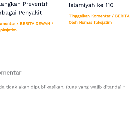
Langkah Preventif
Islamiyah ke 110
rbagai Penyakit
Tinggalkan Komentar
/
BERITA
Oleh
Humas fpksjatim
omentar
/
BERITA DEWAN
/
pksjatim
omentar
a tidak akan dipublikasikan.
Ruas yang wajib ditandai
*