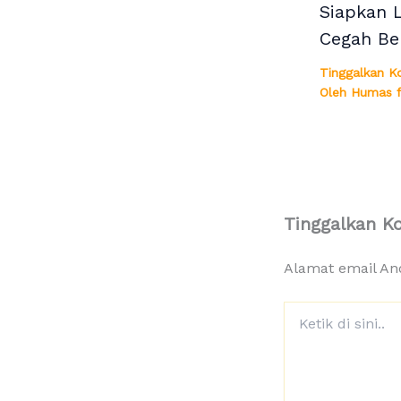
Siapkan 
Cegah Be
Tinggalkan K
Oleh
Humas f
Tinggalkan K
Alamat email And
Ketik
di
sini..