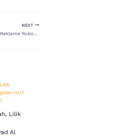
NEXT
Tiang Listrik dan Reklame Roboh di Sidoarjo, Harisandi DPRD Jatim Desak Pemprov Audit Total Keamanan Infrastruktur Jalan
h, Lilik
yad Al