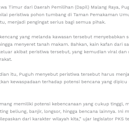
wa Timur dari Daerah Pemilihan (Dapil) Malang Raya, Pug
ilai peristiwa pohon tumbang di Taman Pemakaman Um
u, menjadi pengingat serius bagi semua pihak.
n kencang yang melanda kawasan tersebut menyebabkan 
ingga menyeret tanah makam. Bahkan, kain kafan dari s
keluar akibat peristiwa tersebut, yang kemudian viral d
rakat.
dian itu, Puguh menyebut peristiwa tersebut harus me
kan kewaspadaan terhadap potensi bencana yang dipicu 
ang memiliki potensi kebencanaan yang cukup tinggi, mu
ing beliung, banjir, longsor, hingga bencana lainnya. Ini 
ilepaskan dari karakter wilayah kita,” ujar legislator PKS t