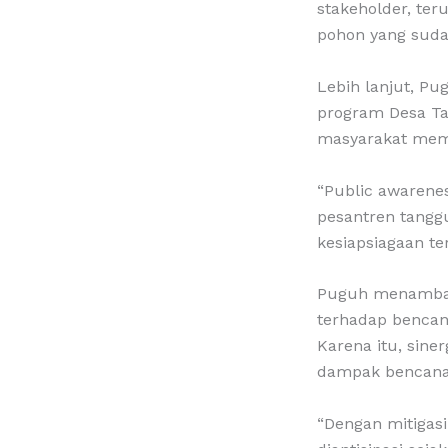
stakeholder, te
pohon yang suda
Lebih lanjut, P
program Desa Ta
masyarakat memi
“Public awarene
pesantren tangg
kesiapsiagaan te
Puguh menambah
terhadap bencana
Karena itu, sine
dampak bencana 
“Dengan mitigas