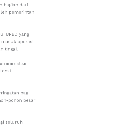
 bagian dari
oleh pemerintah
lui BPBD yang
rmasuk operasi
 tinggi.
eminimalisir
tensi
ringatan bagi
hon-pohon besar
gi seluruh