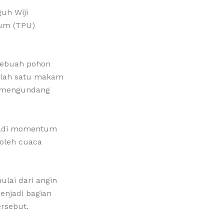
uh Wiji
um (TPU)
sebuah pohon
alah satu makam
an mengundang
njadi momentum
oleh cuaca
lai dari angin
menjadi bagian
ersebut.