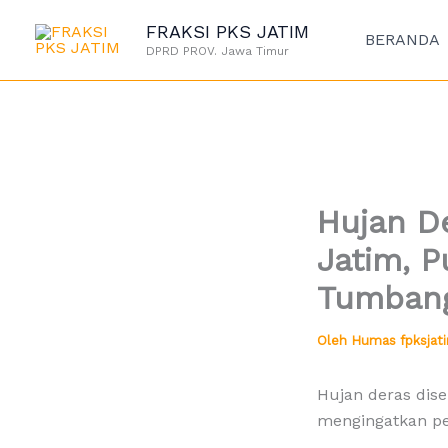
Lewati
FRAKSI PKS JATIM
ke
BERANDA
DPRD PROV. Jawa Timur
konten
Hujan D
Jatim, 
Tumbang
Oleh
Humas fpksja
Hujan deras dise
mengingatkan pe