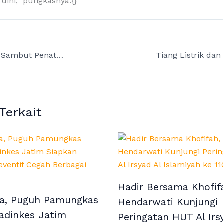
k dini,” pungkasnya.{}
Lilik Hendarwati Sambut Penataan Kalimas Timur: Kota Makin Rapi, Ekonomi Warga Bergerak
 Terkait
Hadir Bersama Khofifa
a, Puguh Pamungkas
Hendarwati Kunjungi
adinkes Jatim
Peringatan HUT Al Irs