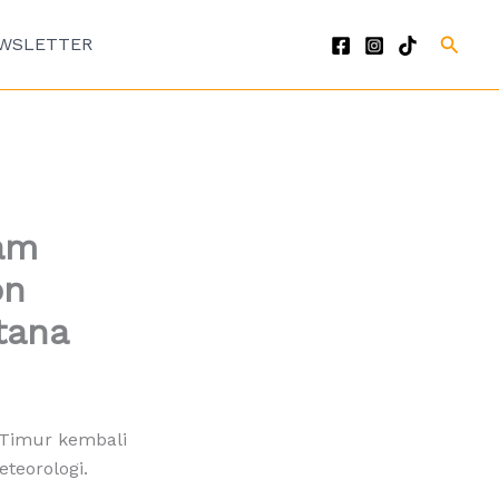
Cari
WSLETTER
am
on
tana
a Timur kembali
teorologi.