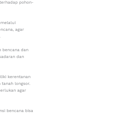
 terhadap pohon-
 melalui
ncana, agar
.
uh bencana dan
esadaran dan
iki kerentanan
 tanah longsor.
perlukan agar
nsi bencana bisa