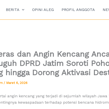
BERITA
OPINI ALEG
PROFIL ANGGOTA
NE
eras dan Angin Kencang Anc
Puguh DPRD Jatim Soroti Poh
 hingga Dorong Aktivasi Des
tim
/
Maret 6, 2026
rtai angin kencang yang terjadi di sejumlah wilayah Jaw
ntingnya kewaspadaan terhadap potensi bencana hidrome