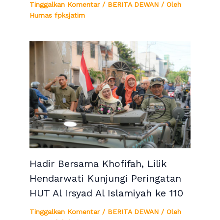
Tinggalkan Komentar
/
BERITA DEWAN
/ Oleh
Humas fpksjatim
Hadir Bersama Khofifah, Lilik
Hendarwati Kunjungi Peringatan
HUT Al Irsyad Al Islamiyah ke 110
Tinggalkan Komentar
/
BERITA DEWAN
/ Oleh