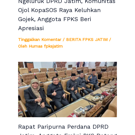
Ngeluruk DPRD Jatim, Komunitas
Ojol KopaSOS Raya Keluhkan
Gojek, Anggota FPKS Beri
Apresiasi
Tinggalkan Komentar
/
BERITA FPKS JATIM
/
Oleh
Humas fpksjatim
Rapat Paripurna Perdana DPRD