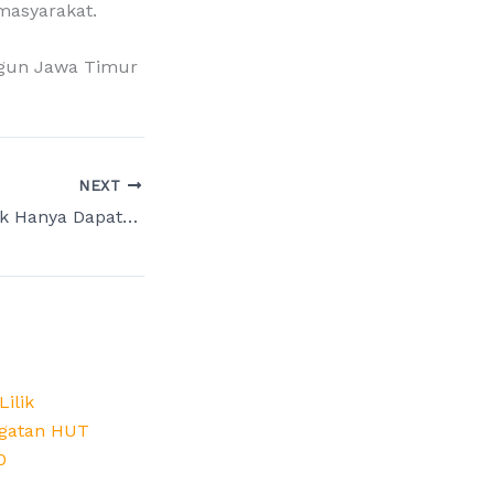
masyarakat.
angun Jawa Timur
NEXT
SDN di Trenggalek Hanya Dapat Satu Murid, Agus Cah DPRD Jatim Dorong Merger dan Inovasi