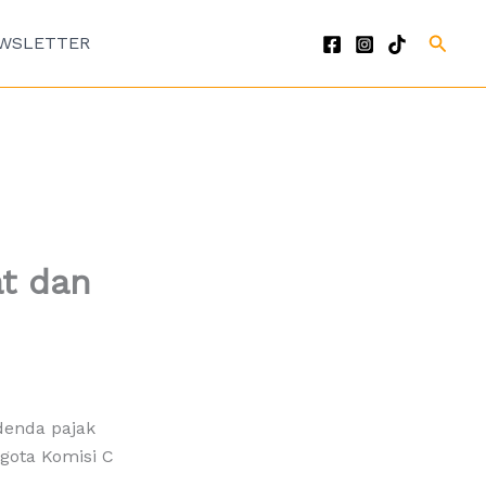
Cari
WSLETTER
at dan
denda pajak
gota Komisi C