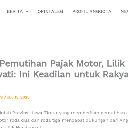
BERITA
OPINI ALEG
PROFIL ANGGOTA
NE
emutihan Pajak Motor, Lilik
ti: Ini Keadilan untuk Raky
tim
/
Juli 15, 2025
intah Provinsi Jawa Timur yang memberikan pemutihan 
tor roda dua dan roda tiga mendapat dukungan dari Ang
, Lilik Hendarwati.