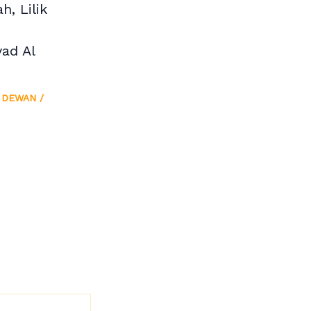
h, Lilik
yad Al
 DEWAN
/