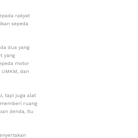
epada rakyat
dikan sepeda
oda dua yang
et yang
sepeda motor
ku UMKM, dan
, tapi juga alat
h memberi ruang
ban denda, itu
menyertakan