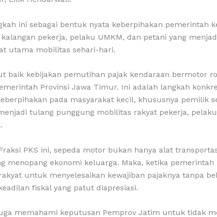
gkah ini sebagai bentuk nyata keberpihakan pemerintah k
a kalangan pekerja, pelaku UMKM, dan petani yang menja
at utama mobilitas sehari-hari.
 baik kebijakan pemutihan pajak kendaraan bermotor r
emerintah Provinsi Jawa Timur. Ini adalah langkah konkr
berpihakan pada masyarakat kecil, khususnya pemilik 
 menjadi tulang punggung mobilitas rakyat pekerja, pela
.
Fraksi PKS ini, sepeda motor bukan hanya alat transportasi
ang menopang ekonomi keluarga. Maka, ketika pemerinta
 rakyat untuk menyelesaikan kewajiban pajaknya tanpa be
adilan fiskal yang patut diapresiasi.
lik juga memahami keputusan Pemprov Jatim untuk tidak 