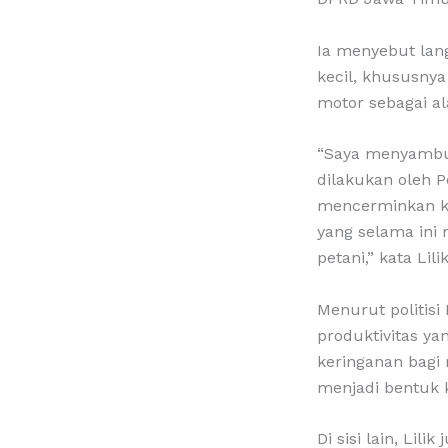
Ia menyebut lan
kecil, khususny
motor sebagai al
“Saya menyambut
dilakukan oleh P
mencerminkan ke
yang selama ini
petani,” kata Lilik
Menurut politisi 
produktivitas y
keringanan bagi
menjadi bentuk ke
Di sisi lain, Li