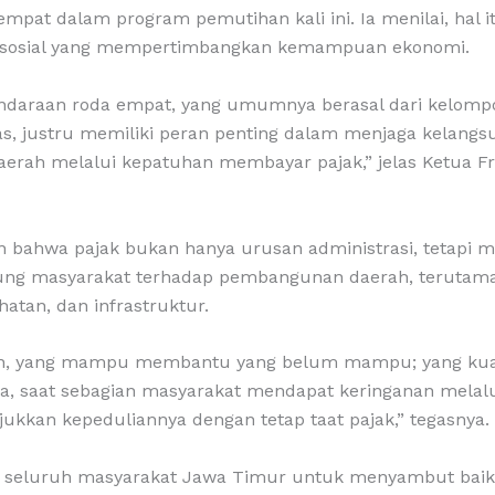
mpat dalam program pemutihan kali ini. Ia menilai, hal
n sosial yang mempertimbangkan kemampuan ekonomi.
endaraan roda empat, yang umumnya berasal dari kelom
s, justru memiliki peran penting dalam menjaga kelang
rah melalui kepatuhan membayar pajak,” jelas Ketua Fr
n bahwa pajak bukan hanya urusan administrasi, tetapi 
sung masyarakat terhadap pembangunan daerah, terutam
hatan, dan infrastruktur.
ain, yang mampu membantu yang belum mampu; yang ku
a, saat sebagian masyarakat mendapat keringanan melal
ukkan kepeduliannya dengan tetap taat pajak,” tegasnya.
 seluruh masyarakat Jawa Timur untuk menyambut baik k