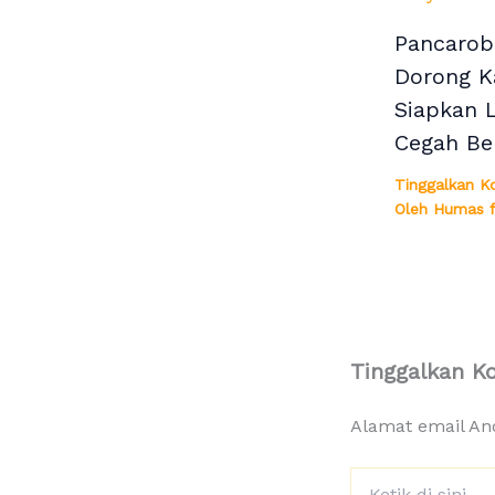
Pancarob
Dorong K
Siapkan 
Cegah Be
Tinggalkan K
Oleh
Humas f
Tinggalkan K
Alamat email And
Ketik