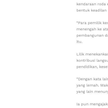
kendaraan roda e
bentuk keadila
“Para pemilik k
menengah ke ata
pembangunan dae
itu.
Lilik menekanka
kontribusi lang
pendidikan, kese
“Dengan kata l
yang lemah. Mak
yang lain menunj
Ia pun mengajak