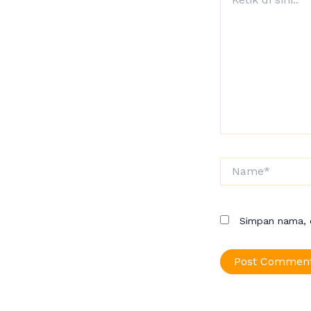
di
sini..
Name*
Simpan nama, e