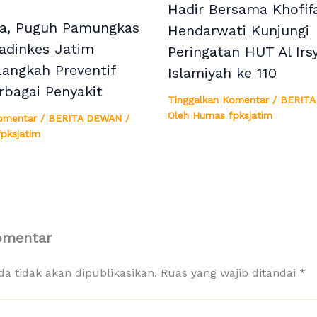
Hadir Bersama Khofifa
a, Puguh Pamungkas
Hendarwati Kunjungi
adinkes Jatim
Peringatan HUT Al Irs
Langkah Preventif
Islamiyah ke 110
rbagai Penyakit
Tinggalkan Komentar
/
BERITA
Oleh
Humas fpksjatim
omentar
/
BERITA DEWAN
/
pksjatim
omentar
a tidak akan dipublikasikan.
Ruas yang wajib ditandai
*