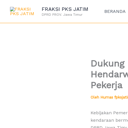
Lewati
FRAKSI PKS JATIM
ke
BERANDA
DPRD PROV. Jawa Timur
konten
Dukung P
Hendarwa
Pekerja
Oleh
Humas fpksja
Kebijakan Pemer
kendaraan bermo
DPRD Jawa Timur