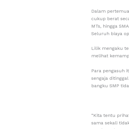
Dalam pertemuan
cukup berat seca
MTs, hingga SMA
Seluruh biaya op
Lilik mengaku t
melihat kemampu
Para pengasuh it
sengaja ditinggal
bangku SMP tida
“Kita tentu prih
sama sekali tida