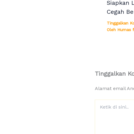
Siapkan 
Cegah Be
Tinggalkan K
Oleh
Humas f
Tinggalkan K
Alamat email And
Ketik
di
sini..