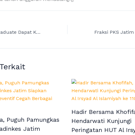
20 Ribu Fresh Graduate Dapat Kesempatan Magang, Puguh DPRD Jatim Berharap Jadi Solusi Banyaknya Pengangguran
 Terkait
Hadir Bersama Khofifa
a, Puguh Pamungkas
Hendarwati Kunjungi
adinkes Jatim
Peringatan HUT Al Irs