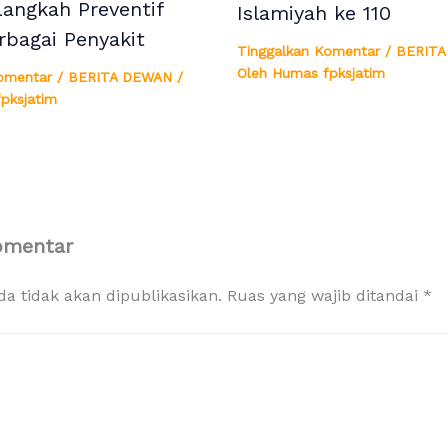
Langkah Preventif
Islamiyah ke 110
rbagai Penyakit
Tinggalkan Komentar
/
BERITA
Oleh
Humas fpksjatim
omentar
/
BERITA DEWAN
/
pksjatim
omentar
a tidak akan dipublikasikan.
Ruas yang wajib ditandai
*