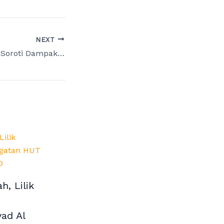
NEXT
Fraksi PKS Jatim Soroti Dampak Pencabutan Enam Perda, Minta Evaluasi Lebih Komprehensif
h, Lilik
yad Al