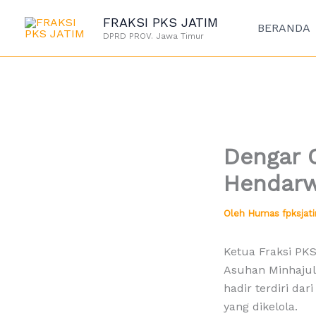
Lewati
FRAKSI PKS JATIM
ke
BERANDA
DPRD PROV. Jawa Timur
konten
Dengar C
Hendarw
Oleh
Humas fpksja
Ketua Fraksi PK
Asuhan Minhajul
hadir terdiri da
yang dikelola.