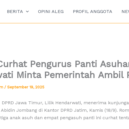
BERITA
OPINI ALEG
PROFIL ANGGOTA
NE
urhat Pengurus Panti Asuhan,
ati Minta Pemerintah Ambil 
tim
/
September 19, 2025
S DPRD Jawa Timur, Lilik Hendarwati, menerima kunjungan
 Abidin Jombang di Kantor DPRD Jatim, Kamis (18/9). Ro
ri tiga anak asuh dan empat pengasuh panti ini curhat tent