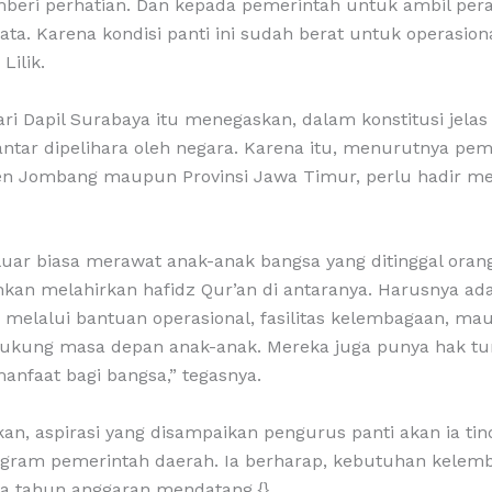
eri perhatian. Dan kepada pemerintah untuk ambil pera
yata. Karena kondisi panti ini sudah berat untuk operasi
Lilik.
ari Dapil Surabaya itu menegaskan, dalam konstitusi jelas
ntar dipelihara oleh negara. Karena itu, menurutnya peme
en Jombang maupun Provinsi Jawa Timur, perlu hadir m
 luar biasa merawat anak-anak bangsa yang ditinggal ora
ahkan melahirkan hafidz Qur’an di antaranya. Harusnya ada
k melalui bantuan operasional, fasilitas kelembagaan, m
ukung masa depan anak-anak. Mereka juga punya hak t
anfaat bagi bangsa,” tegasnya.
n, aspirasi yang disampaikan pengurus panti akan ia tin
ram pemerintah daerah. Ia berharap, kebutuhan kelemb
a tahun anggaran mendatang.{}