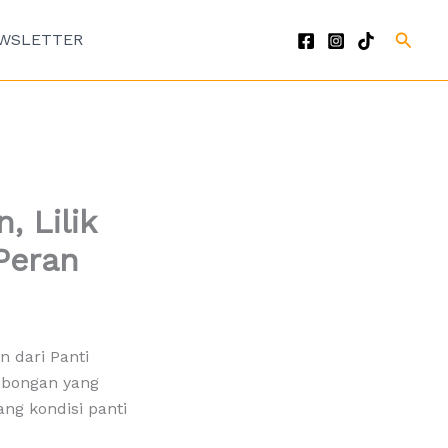
Cari
WSLETTER
 Lilik
Peran
 dari Panti
mbongan yang
ang kondisi panti