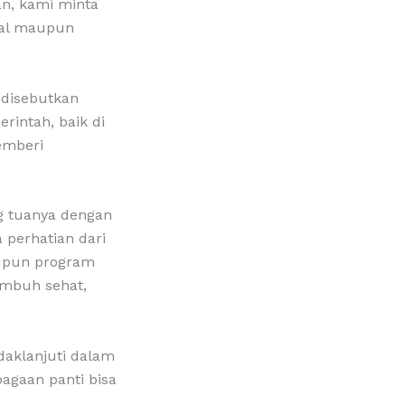
n, kami minta
onal maupun
 disebutkan
rintah, baik di
emberi
ng tuanya dengan
 perhatian dari
aupun program
umbuh sehat,
daklanjuti dalam
agaan panti bisa