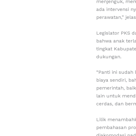
menjenguk, memb
ada intervensi n
perawatan,” jelas 
Legislator PKS d
bahwa anak terla
tingkat Kabupat
dukungan.
“Panti ini sudah
biaya sendiri, b
pemerintah, bai
lain untuk mend
cerdas, dan berm
Lilik menambahka
pembahasan prog
diakomodasi pad