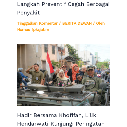
Langkah Preventif Cegah Berbagai
Penyakit
Tinggalkan Komentar
/
BERITA DEWAN
/ Oleh
Humas fpksjatim
Hadir Bersama Khofifah, Lilik
Hendarwati Kunjungi Peringatan