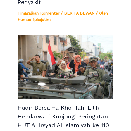
Penyakit
Tinggalkan Komentar
/
BERITA DEWAN
/ Oleh
Humas fpksjatim
Hadir Bersama Khofifah, Lilik
Hendarwati Kunjungi Peringatan
HUT Al Irsyad Al Islamiyah ke 110