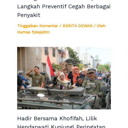
Langkah Preventif Cegah Berbagai
Penyakit
Tinggalkan Komentar
/
BERITA DEWAN
/ Oleh
Humas fpksjatim
Hadir Bersama Khofifah, Lilik
Hendarwati Kunjungi Peringatan