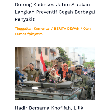
Dorong Kadinkes Jatim Siapkan
Langkah Preventif Cegah Berbagai
Penyakit
Tinggalkan Komentar
/
BERITA DEWAN
/ Oleh
Humas fpksjatim
Hadir Bersama Khofifah, Lilik